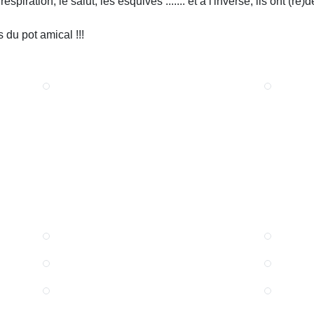
ration, le salut, les esquives ....... et à l'inverse, ils ont (re)
 du pot amical !!!