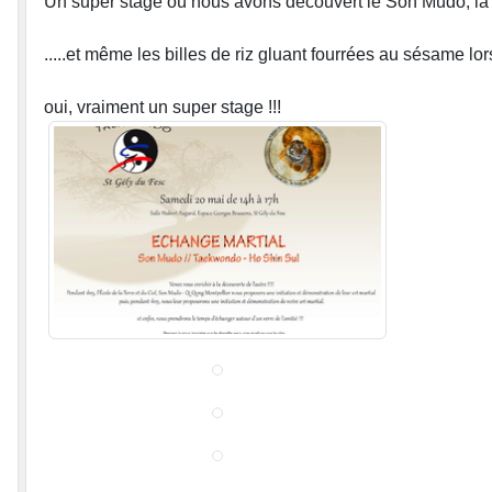
Un super stage où nous avons découvert le Son Mudo, la respi
.....et même les billes de riz gluant fourrées au sésame lors
oui, vraiment un super stage !!!