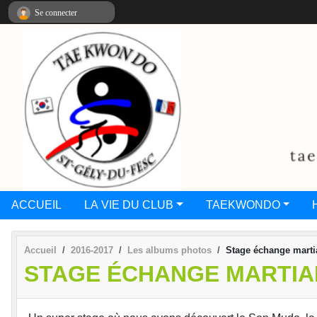
Panneau de gestion des cookies
Se connecter
ACCUEIL
LA VIE DU CLUB
TAEKWONDO
Accueil
2016-2017
Les albums photos
Stage échange marti
STAGE ÉCHANGE MARTIA