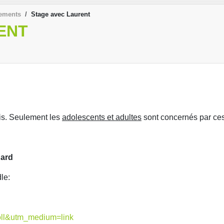
ements
Stage avec Laurent
ENT
is. Seulement les
adolescents et adultes
sont concernés par ces
gard
le:
poll&utm_medium=link