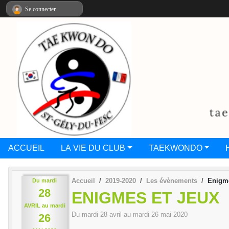
Panneau de gestion des cookies
Se connecter
ACCUEIL
LA VIE DU CLUB
TAEKWONDO
Accueil
2019-2020
Les évènements
Enigme
Du
mardi
28
ENIGMES ET JEUX
AVRIL
au
mardi
Du
mardi
28
avril
au
mardi
26
mai
2020
26