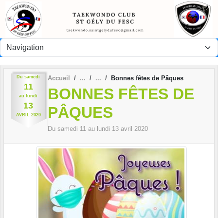
Panneau de gestion des cookies
Du
samedi
Accueil
Bonnes fêtes de Pâques
11
BONNES FÊTES DE
au
lundi
13
PÂQUES
AVRIL
2020
Du
samedi
11
au
lundi
13
avril
2020