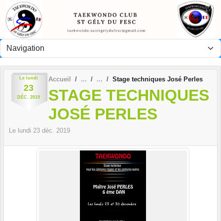
Panneau de gestion des cookies
Le
lundi
Accueil
Stage techniques José Perles
23
STAGE TECHNIQUES
DÉC.
2019
JOSÉ PERLES
Le
lundi
23
déc.
2019