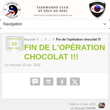
Panneau de gestion des cookies
Le
mercredi
Accueil
Fin de l'opération chocolat !!!
13
FIN DE L'OPÉRATION
NOV.
2019
CHOCOLAT !!!
Le
mercredi
13
nov.
2019
Publié le
12 sept. 2019
par
Pascale TAUPIN