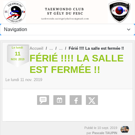
Panneau de gestion des cookies
Le
lundi
Accueil
Férié !!!! La salle est fermée !!
11
FÉRIÉ !!!! LA SALLE
NOV.
2019
EST FERMÉE !!
Le
lundi
11
nov.
2019
Publié le
10 sept. 2019
par
Pascale TAUPIN