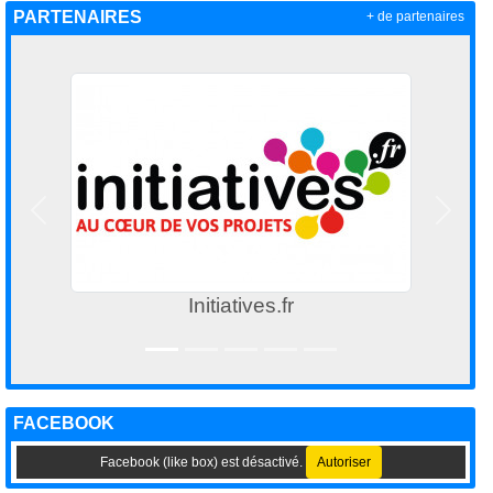
PARTENAIRES
+ de partenaires
Précedent
Suivan
Initiatives.fr
FACEBOOK
Facebook (like box) est désactivé.
Autoriser