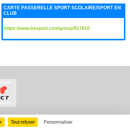
CARTE PASSERELLE SPORT SCOLAIRE/SPORT EN
CLUB
https://www.besport.com/group/917610
arte cookies
Gestion des cookies
r
Tout refuser
Personnaliser
s légales
Signaler un contenu inapproprié