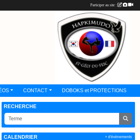
Participer au site :
ÉOS
CONTACT
DOBOKS et PROTECTIONS
RECHERCHE
CALENDRIER
+ d'évènements