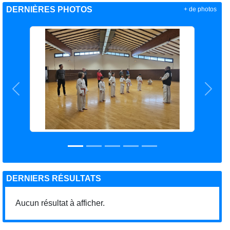
DERNIÈRES PHOTOS
+ de photos
Précedent
Suiva
DERNIERS RÉSULTATS
Aucun résultat à afficher.