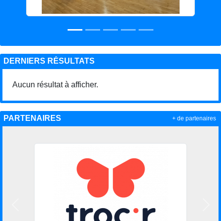
DERNIERS RÉSULTATS
Aucun résultat à afficher.
PARTENAIRES
+ de partenaires
Précedent
Suiv