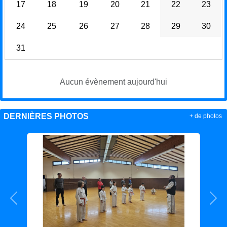
17
18
19
20
21
22
23
24
25
26
27
28
29
30
31
Aucun évènement aujourd'hui
DERNIÈRES PHOTOS
+ de photos
Précedent
Sui