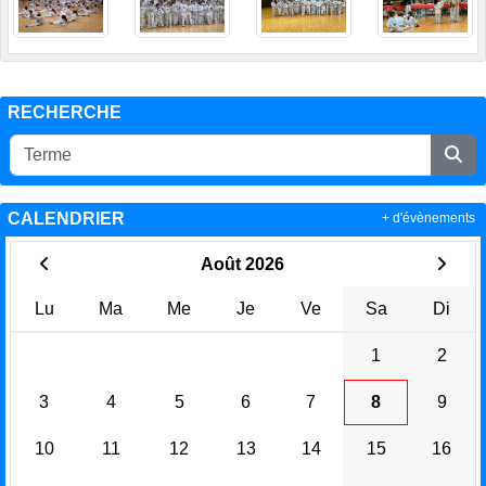
RECHERCHE
CALENDRIER
+ d'évènements
Août 2026
Lu
Ma
Me
Je
Ve
Sa
Di
1
2
3
4
5
6
7
8
9
10
11
12
13
14
15
16