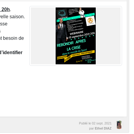
à 20h
.
elle saison.
isse
s
nt besoin de
’identifier
Publié le
02 sept. 2021
par
Ethel DIAZ