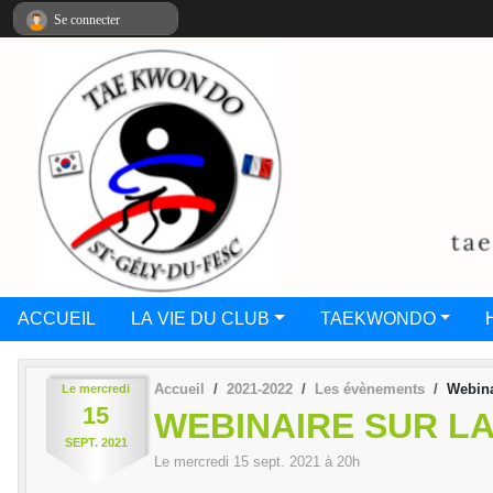
Panneau de gestion des cookies
Se connecter
ACCUEIL
LA VIE DU CLUB
TAEKWONDO
Accueil
2021-2022
Les évènements
Webina
Le
mercredi
15
WEBINAIRE SUR L
SEPT.
2021
Le
mercredi
15
sept.
2021
à 20h