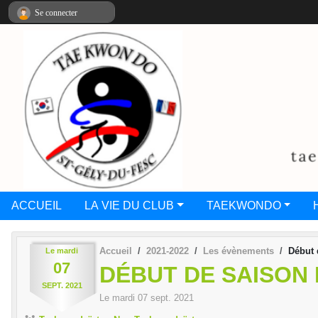
Panneau de gestion des cookies
Se connecter
ACCUEIL
LA VIE DU CLUB
TAEKWONDO
Accueil
2021-2022
Les évènements
Début 
Le
mardi
07
DÉBUT DE SAISON
SEPT.
2021
Le
mardi
07
sept.
2021