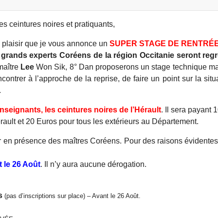
es ceintures noires et pratiquants,
d plaisir que je vous annonce un
SUPER STAGE DE RENTRÉ
s grands experts Coréens de la région Occitanie seront re
maître
Lee
Won Sik, 8° Dan proposerons un stage technique ma
trer à l’approche de la reprise, de faire un point sur la situa
.
seignants, les ceintures noires de l’Hérault
. Il sera payant 
érault et 20 Euros pour tous les extérieurs au Département.
er en présence des maîtres Coréens. Pour des raisons évidentes d
t le 26 Août
. Il n’y aura aucune dérogation.
as
(pas d’inscriptions sur place) – Avant le 26 Août.