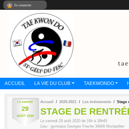
Panneau de gestion des cookies
Se connecter
ACCUEIL
LA VIE DU CLUB
TAEKWONDO
Accueil
2020-2021
Les évènements
Stage 
Le
samedi
29
STAGE DE RENTRÉ
AOÛT
2020
Le
samedi
29
août
2020
de 16h à 18h45
Lieu :
gymnase Georges Freche
34000
Montpellier