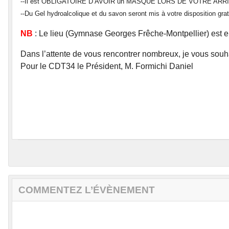
--Il est OBLIGATOIRE D’AVOIR un MASQUE LORS DE VOTRE ARR
--Du Gel hydroalcolique et du savon seront mis à votre disposition gra
NB
: Le lieu (Gymnase Georges Frêche-Montpellier) est en
Dans l’attente de vous rencontrer nombreux, je vous souhai
Pour le CDT34 le Président, M. Formichi Daniel
COMMENTEZ L’ÉVÈNEMENT