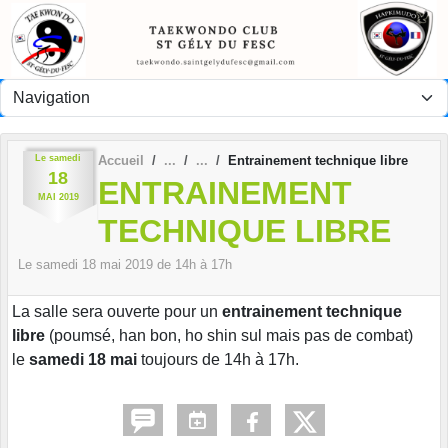
Panneau de gestion des cookies
Le
samedi
Accueil
Entrainement technique libre
18
ENTRAINEMENT
MAI
2019
TECHNIQUE LIBRE
Le
samedi
18
mai
2019
de 14h à 17h
La salle sera ouverte pour un
entrainement technique
libre
(poumsé, han bon, ho shin sul mais pas de combat)
le
samedi 18 mai
toujours de 14h à 17h.