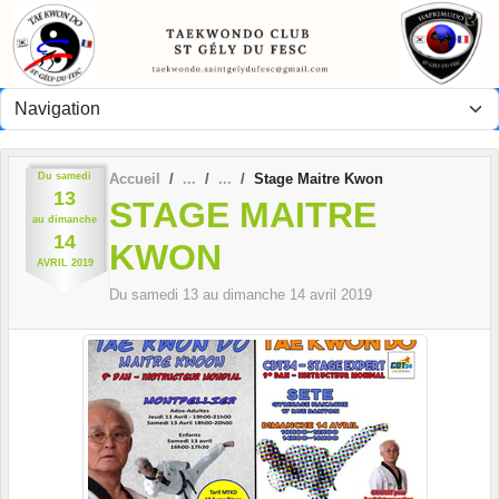
Panneau de gestion des cookies
Du
samedi
Accueil
Stage Maitre Kwon
13
STAGE MAITRE
au
dimanche
14
KWON
AVRIL
2019
Du
samedi
13
au
dimanche
14
avril
2019