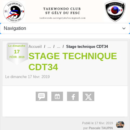
Panneau de gestion des cookies
Le
dimanche
Accueil
Stage technique CDT34
17
STAGE TECHNIQUE
FÉVR.
2019
CDT34
Le
dimanche
17
févr.
2019
Publié le
17 févr. 2019
par
Pascale TAUPIN