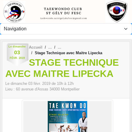
Panneau de gestion des cookies
Le
dimanche
Accueil
03
Stage Technique avec Maitre Lipecka
FÉVR.
2019
STAGE TECHNIQUE
AVEC MAITRE LIPECKA
Le
dimanche
03
févr.
2019
de 10h à 12h
Lieu :
60 avenue d'Assas
34000
Montpellier