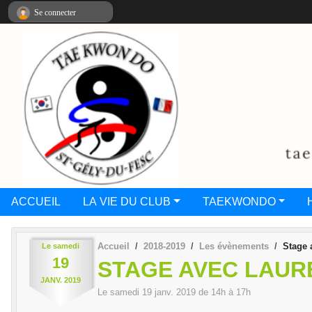
Panneau de gestion des cookies
Se connecter
ACCUEIL
LA VIE DU CLUB
TAEKWONDO
Accueil
2018-2019
Les évènements
Stage 
Le
samedi
19
STAGE AVEC LAUR
JANV.
2019
Le
samedi
19
janv.
2019
de 14h à 17h