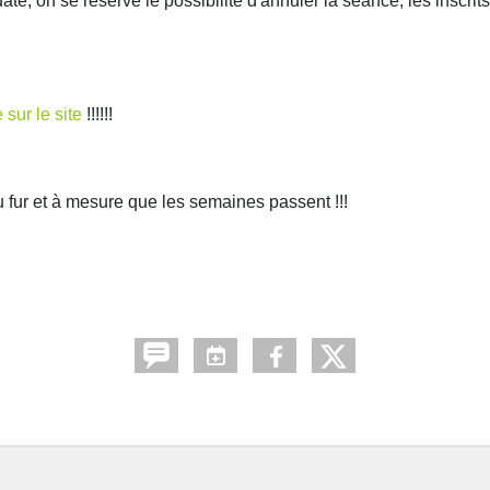
e, on se réserve le possibilité d'annuler la séance, les inscri
 sur le site
!!!!!!
 fur et à mesure que les semaines passent !!!