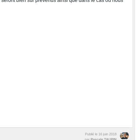
ts seront bien sûr prévenus ainsi que dans le cas où nous
Publié le
16 juin 2018
par
Pascale TAUPIN