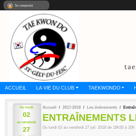
Panneau de gestion des cookies
Se connecter
ACCUEIL
LA VIE DU CLUB
TAEKWONDO
Accueil
2017-2018
Les évènements
Entraî
Du
lundi
02
ENTRAÎNEMENTS LI
au
vendredi
Du
lundi
02
au
vendredi
27
juil.
2018
de 18h30 à 20h
27