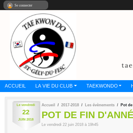
Panneau de gestion des cookies
Se connecter
ACCUEIL
LA VIE DU CLUB
TAEKWONDO
Accueil
2017-2018
Les évènements
Pot de
Le
vendredi
22
POT DE FIN D'ANN
JUIN
2018
Le
vendredi
22
juin
2018
à 19h45