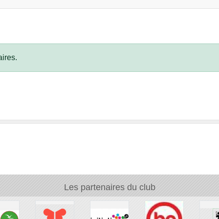
ires.
Les partenaires du club