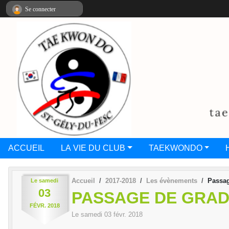
Panneau de gestion des cookies
Se connecter
ACCUEIL
LA VIE DU CLUB
TAEKWONDO
Accueil
2017-2018
Les évènements
Passag
Le
samedi
03
PASSAGE DE GRADE
FÉVR.
2018
Le
samedi
03
févr.
2018