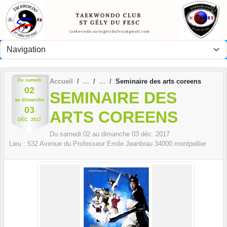
Panneau de gestion des cookies
Du
samedi
Accueil
Seminaire des arts coreens
02
SEMINAIRE DES
au
dimanche
03
ARTS COREENS
DÉC.
2017
Du
samedi
02
au
dimanche
03
déc.
2017
Lieu :
532 Avenue du Professeur Emile Jeanbrau
34000
montpellier