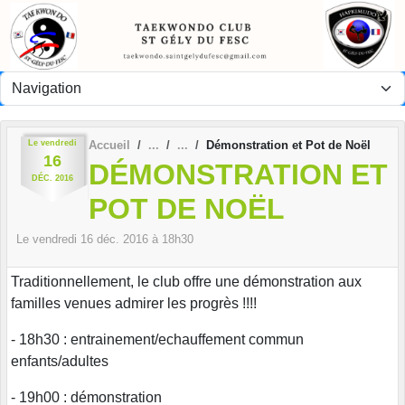
Panneau de gestion des cookies
Le
vendredi
Accueil
Démonstration et Pot de Noël
16
DÉMONSTRATION ET
DÉC.
2016
POT DE NOËL
Le
vendredi
16
déc.
2016
à 18h30
Traditionnellement, le club offre une démonstration aux
familles venues admirer les progrès !!!!
- 18h30 : entrainement/echauffement commun
enfants/adultes
- 19h00 : démonstration