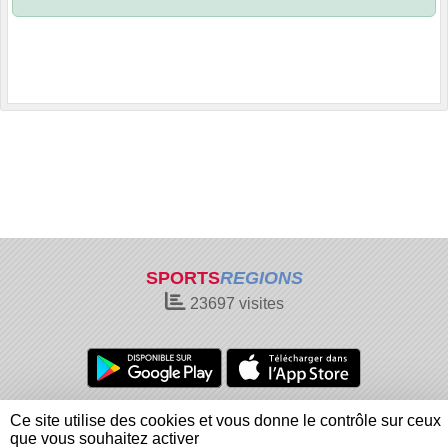
SPORTS
REGIONS
23697
visites
Charte cookies
Gestion des cookies
Ce site utilise des cookies et vous donne le contrôle sur ceux
Informations légales
Signaler un contenu inapproprié
que vous souhaitez activer