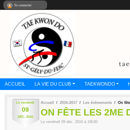
Panneau de gestion des cookies
Se connecter
ACCUEIL
LA VIE DU CLUB
TAEKWONDO
Accueil
2016-2017
Les évènements
On fêt
Le
vendredi
09
ON FÊTE LES 2ME 
DÉC.
2016
Le
vendredi
09
déc.
2016
à 19h30