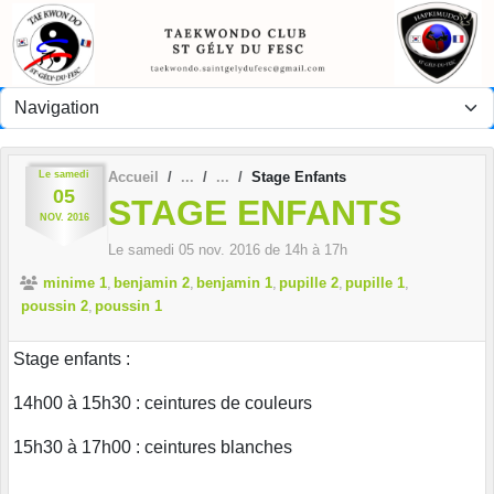
Panneau de gestion des cookies
Le
samedi
Accueil
Stage Enfants
05
STAGE ENFANTS
NOV.
2016
Le
samedi
05
nov.
2016
de 14h à 17h
minime 1
benjamin 2
benjamin 1
pupille 2
pupille 1
poussin 2
poussin 1
Stage enfants :
14h00 à 15h30 : ceintures de couleurs
15h30 à 17h00 : ceintures blanches