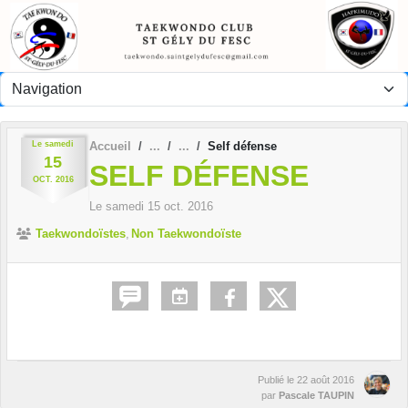
Panneau de gestion des cookies
Le
samedi
Accueil
Self défense
15
SELF DÉFENSE
OCT.
2016
Le
samedi
15
oct.
2016
Taekwondoïstes
Non Taekwondoïste
Publié le
22 août 2016
par
Pascale TAUPIN